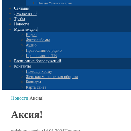
Новый Успенский храм
Святыни
Духовенство
Требы
Новости
Мультимедиа
Видео
Фотоальбомы
Аудио
Православное радио
Православное ТВ
Расписание богослужений
Контакты
Помощь храму
Женская монашеская община
Баннеры
Карта сайта
Новости
Аксия!
Аксия!
redaktoruspenie
•
14.01.2024
Новости