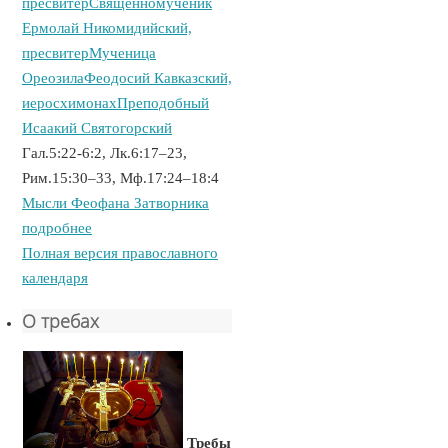
пресвитер
Священномученик
Ермолай Никомидийский,
пресвитер
Мученица
Ореозила
Феодосий Кавказский,
иеросхимонах
Преподобный
Исаакий Святогорский
Гал.5:22-6:2, Лк.6:17–23,
Рим.15:30–33, Мф.17:24–18:4
Мысли Феофана Затворника
подробнее
Полная версия православного
календаря
О требах
Требы