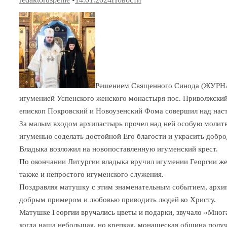
Решением Священного Синода (ЖУРНАЛ
игуменией Успенского женского монастыря пос. Приволжский 
епископ Покровский и Новоузенский Фома совершил над нас
За малым входом архипастырь прочел над ней особую молитв
игуменью соделать достойной Его благости и украсить добро
Владыка возложил на новопоставленную игуменский крест.
По окончании Литургии владыка вручил игумении Георгии же
также и непростого игуменского служения.
Поздравляя матушку с этим знаменательным событием, архипа
добрым примером и любовью приводить людей ко Христу.
Матушке Георгии вручались цветы и подарки, звучало «Многа
когда наша небольшая, но крепкая, монашеская община получ