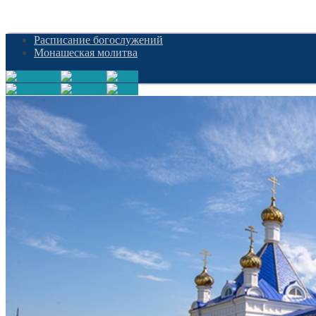
Расписание богослужений
Монашеская молитва