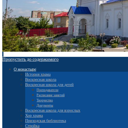
Пропустить до содержимого
О монастыре
История храма
Воскресная школа
Воскресная школа для детей
Преподаватели
Расписание занятий
Творчество
Документы
Воскресная школа для взрослых
Хор храма
Приходская библиотека
Стройка