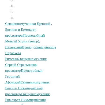
Священномученики Ермолай ,
Ермипп и Ермократ,
пресвитеры
Преподобный
Моисей Угрин (венгр),
Печерский
Преподобномученица
Параскева
Римская
Священномученик
Сергий Стрельников,
пресвитер
Преподобный
Геронтий
Афонский
Священномученик
Ермипп Никомидийский,
пресвитер
Священномученик
Ермократ Никомидийский,