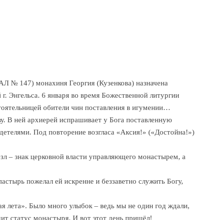
 № 147) монахиня Георгия (Кузенкова) назначена
г. Энгельса. 6 января во время Божественной литургии
тоятельницей обители чин поставления в игумении…
у. В ней архиерей испрашивает у Бога поставленную
детелями. Под повторение возгласа «Аксия!» («Достойна!»)
зл – знак церковной власти управляющего монастырем, а
стырь пожелал ей искренне и беззаветно служить Богу,
я лета». Было много улыбок – ведь мы не один год ждали,
ит статус монастыря. И вот этот день пришёл!