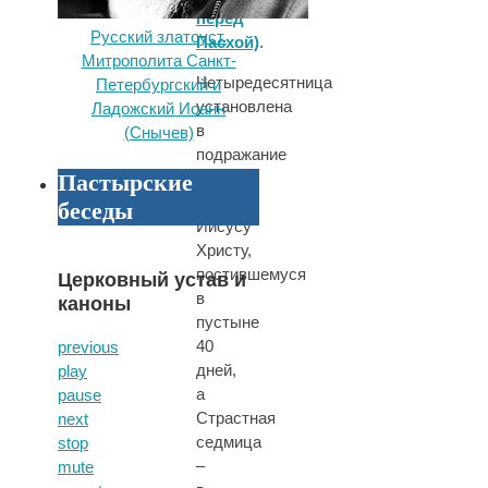
перед
Русский златоуст.
Пасхой)
.
Митрополита Санкт-
Четыредесятница
Петербургский и
установлена
Ладожский Иоанн
в
(Снычев)
подражание
Пастырские
Самому
Господу
беседы
Иисусу
Христу,
постившемуся
Церковный устав и
в
каноны
пустыне
40
previous
дней,
play
а
pause
Страстная
next
седмица
stop
–
mute