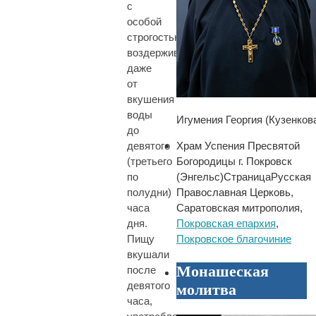
с
особой
строгостью,
воздерживаясь
даже
от
вкушения
воды
Игумения Георгия (Кузенков
до
Храм Успения Пресвятой
девятого
Богородицы г. Покровск
(третьего
(Энгельс)
Страница
Русская
по
Православная Церковь,
полудни)
Саратовская митрополия,
часа
Покровская епархия
,
дня.
Покровское благочиние
Пищу
вкушали
Монашеская
после
девятого
молитва
часа,