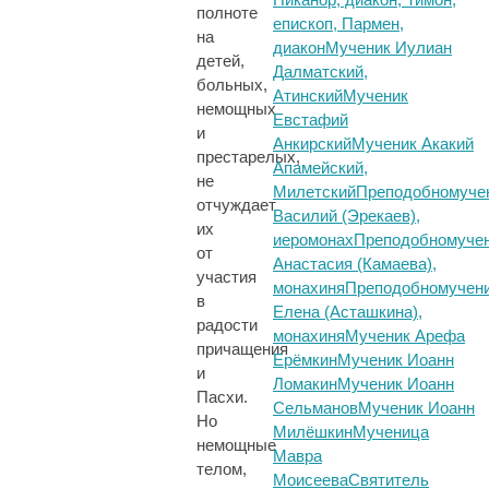
полноте
епископ, Пармен,
на
диакон
Мученик Иулиан
детей,
Далматский,
больных,
Атинский
Мученик
немощных
Евстафий
и
Анкирский
Мученик Акакий
престарелых,
Апамейский,
не
Милетский
Преподобномуче
отчуждает
Василий (Эрекаев),
их
иеромонах
Преподобномуче
от
Анастасия (Камаева),
участия
монахиня
Преподобномучен
в
Елена (Асташкина),
радости
монахиня
Мученик Арефа
причащения
Ерёмкин
Мученик Иоанн
и
Ломакин
Мученик Иоанн
Пасхи.
Сельманов
Мученик Иоанн
Но
Милёшкин
Мученица
немощные
Мавра
телом,
Моисеева
Святитель