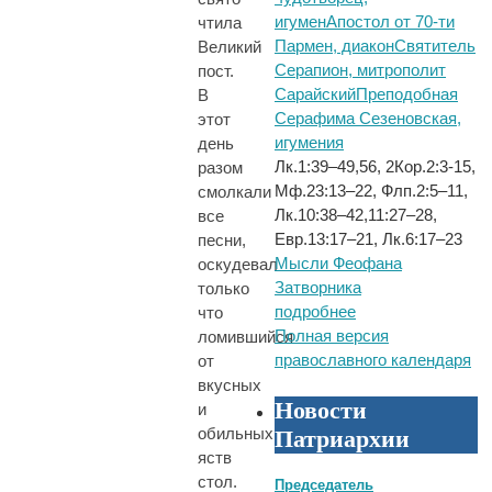
игумен
Апостол от 70-ти
чтила
Пармен, диакон
Святитель
Великий
Серапион, митрополит
пост.
Сарайский
Преподобная
В
Серафима Сезеновская,
этот
игумения
день
Лк.1:39–49,56, 2Кор.2:3-15,
разом
Мф.23:13–22, Флп.2:5–11,
смолкали
Лк.10:38–42,11:27–28,
все
Евр.13:17–21, Лк.6:17–23
песни,
Мысли Феофана
оскудевал
Затворника
только
подробнее
что
Полная версия
ломившийся
православного календаря
от
вкусных
Новости
и
обильных
Патриархии
яств
стол.
Председатель