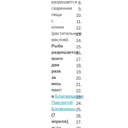
разрешается
сваренная
пища
с
елеем
(растительным
маслом).
Рыба
разрешается
всего
два
раза
за
весь
пост:
в
Благовещение
Пресвятой
Богородицы
(7
апреля)
,
если