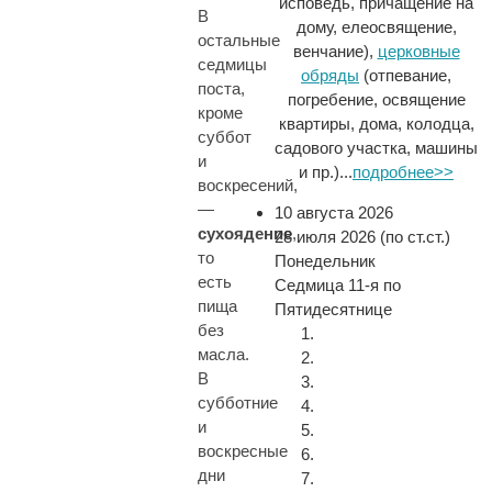
исповедь, причащение на
В
дому, елеосвящение,
остальные
венчание),
церковные
седмицы
обряды
(отпевание,
поста,
погребение, освящение
кроме
квартиры, дома, колодца,
суббот
садового участка, машины
и
и пр.)...
подробнее>>
воскресений,
—
10 августа 2026
сухоядение
,
28 июля 2026 (по ст.ст.)
то
Понедельник
есть
Седмица 11-я по
пища
Пятидесятнице
без
масла.
В
субботние
и
воскресные
дни