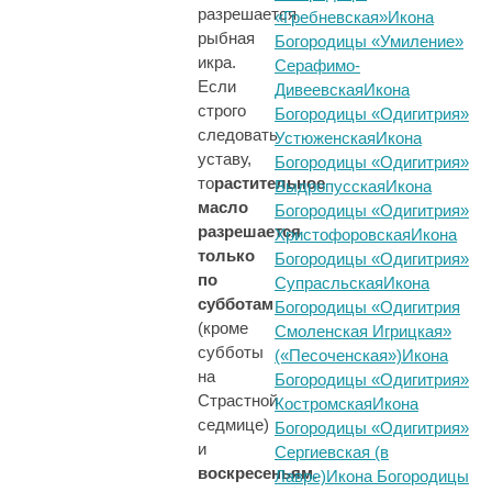
разрешается
«Гребневская»
Икона
рыбная
Богородицы «Умиление»
икра.
Серафимо-
Если
Дивеевская
Икона
строго
Богородицы «Одигитрия»
следовать
Устюженская
Икона
уставу,
Богородицы «Одигитрия»
то
растительное
Выдропусская
Икона
масло
Богородицы «Одигитрия»
разрешается
Христофоровская
Икона
только
Богородицы «Одигитрия»
по
Супрасльская
Икона
субботам
Богородицы «Одигитрия
(кроме
Смоленская Игрицкая»
субботы
(«Песоченская»)
Икона
на
Богородицы «Одигитрия»
Страстной
Костромская
Икона
седмице)
Богородицы «Одигитрия»
и
Сергиевская (в
воскресеньям
.
Лавре)
Икона Богородицы