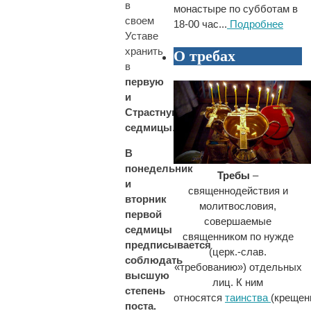
в
монастыре по субботам в
своем
18-00 час...
Подробнее
Уставе
хранить
О требах
в
первую
и
Страстную
седмицы
.
В
понедельник
Требы
–
и
священнодействия и
вторник
молитвословия,
первой
совершаемые
седмицы
священником по нужде
предписывается
(церк.-слав.
соблюдать
«требованию») отдельных
высшую
лиц. К ним
степень
относятся
таинства
(крещен
поста.