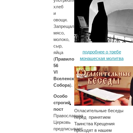
употребляя
хлеб
и
овощи.
Запрещались
мясо,
молоко,
сыр,
подробнее о требе
яйца
монашеская молитва
(
Правило
56
VI
Вселенского
Собора
).
Особо
строгий
пост
Огласительные беседы
Православная
перед принятием
Церковь
Таинства Крещения
предписывает
проходят в нашем