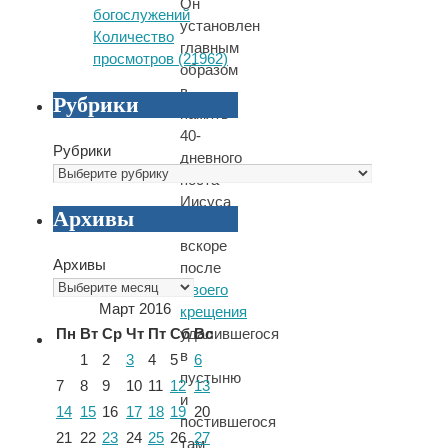
Он
богослужений
установлен
Количество
главным
просмотров (21962)
образом
в
Рубрики
память
40-
Рубрики
дневного
поста
Иисуса
Архивы
Христа,
вскоре
Архивы
после
Своего
Март 2016
крещения
Пн
Вт
Ср
Чт
Пт
Сб
Вс
удалившегося
в
1
2
3
4
5
6
пустыню
7
8
9
10
11
12
13
и
14
15
16
17
18
19
20
постившегося
21
22
23
24
25
26
27
там