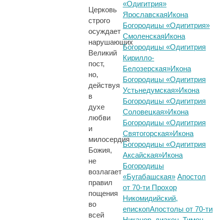
«Одигитрия»
Церковь
Ярославская
Икона
строго
Богородицы «Одигитрия»
осуждает
Смоленская
Икона
нарушающих
Богородицы «Одигитрия
Великий
Кирилло-
пост,
Белозерская»
Икона
но,
Богородицы «Одигитрия
действуя
Устьнедумская»
Икона
в
Богородицы «Одигитрия
духе
Соловецкая»
Икона
любви
Богородицы «Одигитрия
и
Святогорская»
Икона
милосердия
Богородицы «Одигитрия
Божия,
Аксайская»
Икона
не
Богородицы
возлагает
«Бугабашская»
Апостол
правил
от 70-ти Прохор
пощения
Никомидийский,
во
епископ
Апостолы от 70-ти
всей
Никанор, диакон, Тимон,