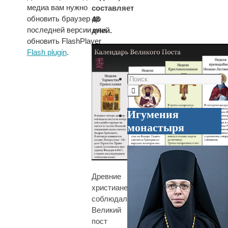
медиа вам нужно
составляет
обновить браузер до
48
последней версии или
дней.
обновить FlashPlayer
Flash plugin
.
Игумения
монастыря
Древние
христиане
соблюдали
Великий
пост