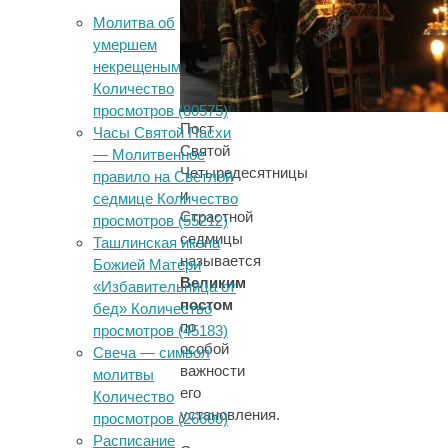
Молитва об
умершем
некрещеным
Количество
просмотров (80575)
Пост
Часы Святой Пасхи
Святой
— Молитвенное
Четыредесятницы
правило на Светлой
и
седмице Количество
Страстной
просмотров (55212)
седмицы
Ташлинская икона
называется
Божией Матери
Великим
«Избавительница от
постом
бед» Количество
по
просмотров (45183)
особой
Свеча — символ
важности
молитвы
его
Количество
установления.
просмотров (26600)
Расписание