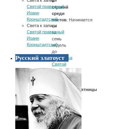
Света
к записи
и
Святой праведный
строгий
Иоанн
среди
Кронштадтский
постов
.
Начинается
Света
к записи
он
Святой праведный
за
Иоанн
семь
Кронштадтский
недель
до
Русский златоуст
праздника
Святой
Пасхи
и
состоит
из
Четыредесятницы
(40
дней)
и
Страстной
седмицы
(недели