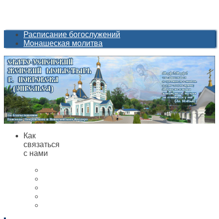
Расписание богослужений
Монашеская молитва
Как
связаться
с нами