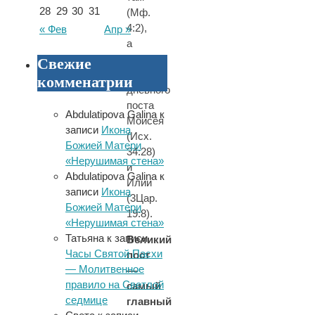
28
29
30
31
(Мф.
4:2),
« Фев
Апр »
а
также
Свежие
40-
комменатрии
дневного
поста
Abdulatipova Galina
к
Моисея
записи
Икона
(Исх.
Божией Матери
34:28)
«Нерушимая стена»
и
Abdulatipova Galina
к
Илии
записи
Икона
(3Цар.
Божией Матери
19:8).
«Нерушимая стена»
Татьяна
к записи
Великий
Часы Святой Пасхи
пост
— Молитвенное
—
правило на Светлой
самый
седмице
главный