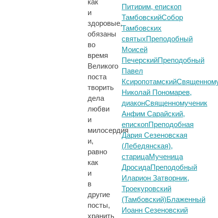
как
Питирим, епископ
и
Тамбовский
Собор
здоровые,
Тамбовских
обязаны
святых
Преподобный
во
Моисей
время
Печерский
Преподобный
Великого
Павел
поста
Ксиропотамский
Священном
творить
Николай Пономарев,
дела
диакон
Священномученик
любви
Анфим Сарайский,
и
епископ
Преподобная
милосердия
Дария Сезеновская
и,
(Лебедянская),
равно
старица
Мученица
как
Дросида
Преподобный
и
Иларион Затворник,
в
Троекуровский
другие
(Тамбовский)
Блаженный
посты,
Иоанн Сезеновский
хранить