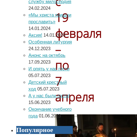
с
службу милосердия
24.02.2024
19
«Мы христа пришли
прославить»
февраля
14.01.2024
Аксия!
14.01.2024
Особенная литургия
–
24.12.2023
Анонс на октябрь
по
17.09.2023
И опять у нас гости
05.07.2023
7
Детский крестный
ход
05.07.2023
апреля
А у нас были гости!
15.06.2023
Окончание учебного
года
01.06.2023
Популярное