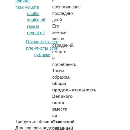
в
unmute
воспоминание
max volume
последних
shuffle
дней
shuffle off
Его
repeat
земной
repeat off
жизни,
Посмотреть все
страданий,
плейлисты этой
смерти
рубрики
и
погребения.
Таким
образом,
общая
продолжительность
Великого
поста
вместе
со
Требуется обновление
Страстной
Для воспроизведения
седмицей