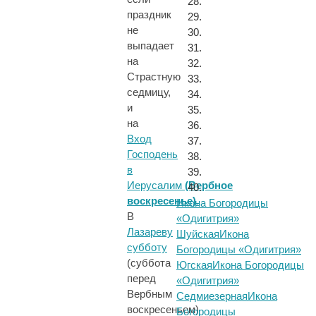
праздник
не
выпадает
на
Страстную
седмицу,
и
на
Вход
Господень
в
Иерусалим
(Вербное
воскресенье)
.
Икона Богородицы
В
«Одигитрия»
Лазареву
Шуйская
Икона
субботу
Богородицы «Одигитрия»
(суббота
Югская
Икона Богородицы
перед
«Одигитрия»
Вербным
Седмиезерная
Икона
воскресеньем)
Богородицы