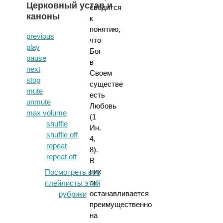
Церковный устав и
сводится
каноны
к
понятию,
previous
что
play
Бог
pause
в
next
Своем
stop
существе
mute
есть
unmute
Любовь
max volume
(1
shuffle
Ин.
shuffle off
4,
repeat
8).
repeat off
В
них
Посмотреть все
он
плейлисты этой
останавливается
рубрики
преимущественно
на