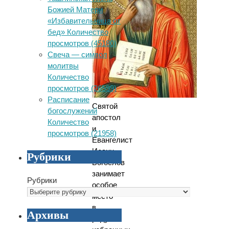
Божией Матери
«Избавительница от
бед» Количество
просмотров (45180)
Свеча — символ
молитвы
Количество
просмотров (26599)
Расписание
Святой
богослужений
апостол
Количество
и
просмотров (21958)
Евангелист
Иоанн
Рубрики
Богослов
занимает
Рубрики
особое
место
в
Архивы
ряду