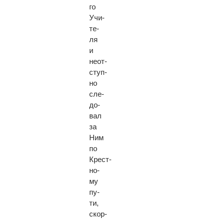
го
Учи­
те­
ля
и
неот­
ступ­
но
сле­
до­
вал
за
Ним
по
Крест­
но­
му
пу­
ти,
скор­