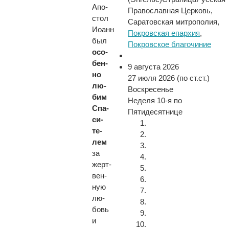
Апо­
Православная Церковь,
стол
Саратовская митрополия,
Иоанн
Покровская епархия
,
был
Покровское благочиние
осо­
бен­
9 августа 2026
но
27 июля 2026 (по ст.ст.)
лю­
Воскресенье
бим
Неделя 10-я по
Спа­
Пятидесятнице
си­
те­
лем
за
жерт­
вен­
ную
лю­
бовь
и