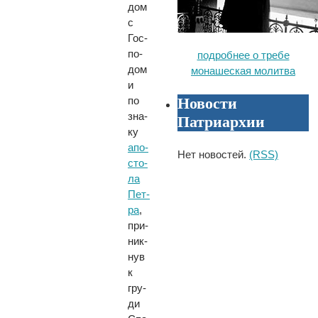
дом
с
Гос­
по­
подробнее о требе
дом
монашеская молитва
и
Новости
по
зна­
Патриархии
ку
апо­
Нет новостей.
(RSS)
сто­
ла
Пет­
ра
,
при­
ник­
нув
к
гру­
ди