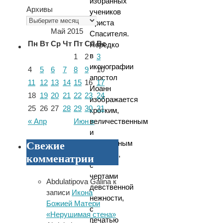
избранных
Архивы
учеников
Христа
Май 2015
Спасителя.
Пн
Вт
Ср
Чт
Пт
Сб
Вс
Нередко
в
1
2
3
иконографии
4
5
6
7
8
9
10
апостол
11
12
13
14
15
16
17
Иоанн
18
19
20
21
22
23
24
изображается
25
26
27
28
29
30
31
кротким,
« Апр
Июн »
величественным
и
духоносным
Свежие
старцем,
комменатрии
с
чертами
Abdulatipova Galina
к
девственной
записи
Икона
нежности,
Божией Матери
с
«Нерушимая стена»
печатью