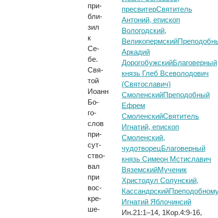
при­
пресвитер
Святитель
бли­
Антоний, епископ
зил
Вологодский,
к
Великопермский
Преподобн
Се­
Аркадий
бе.
Дорогобужский
Благоверный
Свя­
князь Глеб Всеволодович
той
(Святославич)
Иоанн
Смоленский
Преподобный
Бо­
Ефрем
го­
Смоленский
Святитель
слов
Игнатий, епископ
при­
Смоленский,
сут­
чудотворец
Благоверный
ство­
князь Симеон Мстиславич
вал
Вяземский
Мученик
при
Христодул Солунский,
вос­
Кассандрский
Преподобному
кре­
Игнатий Яблочинсий
ше­
Ин.21:1–14, 1Кор.4:9-16,