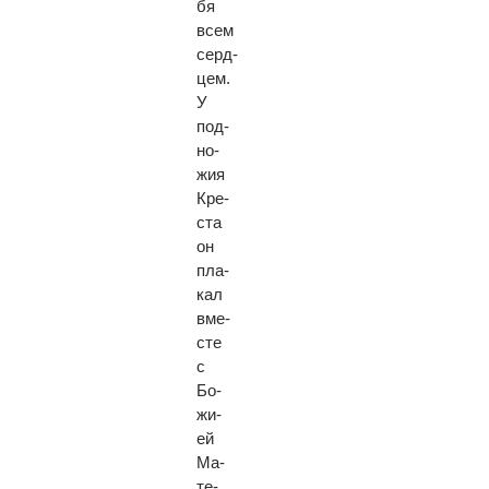
бя
всем
серд­
цем.
У
под­
но­
жия
Кре­
ста
он
пла­
кал
вме­
сте
с
Бо­
жи­
ей
Ма­
те­