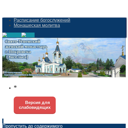
Расписание богослужений
Монашеская молитва
*
Версия для
слабовидящих
Пропустить до содержимого