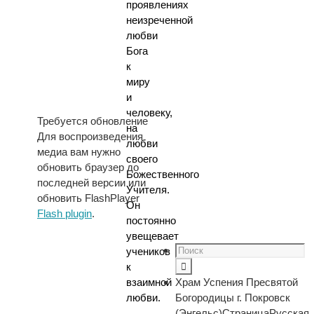
проявлениях
неизреченной
любви
Бога
к
миру
и
человеку,
Требуется обновление
на
Для воспроизведения
любви
медиа вам нужно
своего
обновить браузер до
Божественного
последней версии или
Учителя.
обновить FlashPlayer
Он
Flash plugin
.
постоянно
увещевает
учеников
к
Храм Успения Пресвятой
взаимной
Богородицы г. Покровск
любви.
(Энгельс)
Страница
Русская