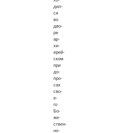
дил­
ся
во
дво­
ре
ар­
хи­
ерей­
ском
при
до­
про­
сах
сво­
е­
го
Бо­
же­
ствен­
но­