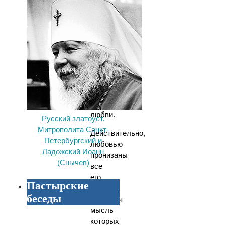
о
любви,
за
которое
ему
по
преимуществу
усвоено
наименование
Апостола
любви.
Русский златоуст.
Митрополита Санкт-
Действительно,
Петербургский и
любовью
Ладожский Иоанн
пронизаны
(Снычев)
все
его
Пастырские
писания,
беседы
основная
мысль
которых