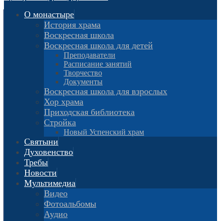
О монастыре
История храма
Воскресная школа
Воскресная школа для детей
Преподаватели
Расписание занятий
Творчество
Документы
Воскресная школа для взрослых
Хор храма
Приходская библиотека
Стройка
Новый Успенский храм
Святыни
Духовенство
Требы
Новости
Мультимедиа
Видео
Фотоальбомы
Аудио