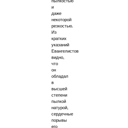
пылкостью
и
даже
некоторой
резкостью.
Из
кратких
указаний
Евангелистов
видно,
что
он
обладал
в
высшей
степени
пылкой
натурой,
сердечные
порывы
его