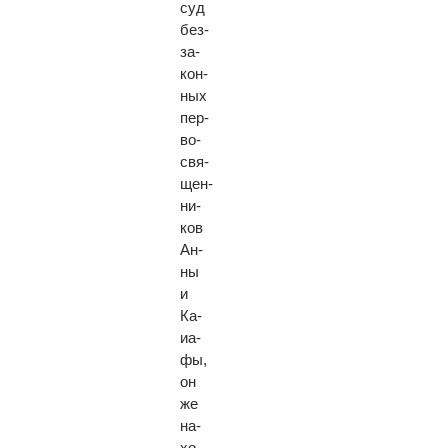
суд
без­
за­
кон­
ных
пер­
во­
свя­
щен­
ни­
ков
Ан­
ны
и
Ка­
иа­
фы,
он
же
на­
хо­