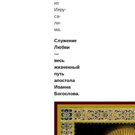
из
Иеру­
са­
ли­
ма.
Служение
Любви
—
весь
жизненный
путь
апостола
Иоанна
Богослова.