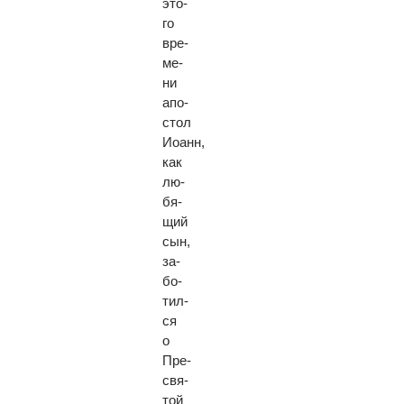
это­
го
вре­
ме­
ни
апо­
стол
Иоанн,
как
лю­
бя­
щий
сын,
за­
бо­
тил­
ся
о
Пре­
свя­
той