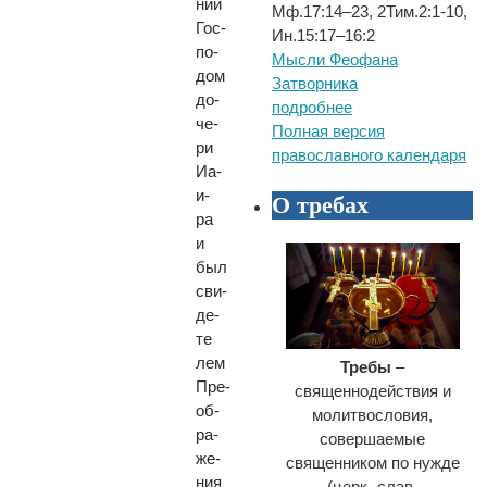
нии
Мф.17:14–23, 2Тим.2:1-10,
Гос­
Ин.15:17–16:2
по­
Мысли Феофана
дом
Затворника
до­
подробнее
че­
Полная версия
ри
православного календаря
Иа­
и­
О требах
ра
и
был
сви­
де­
те­
лем
Требы
–
Пре­
священнодействия и
об­
молитвословия,
ра­
совершаемые
же­
священником по нужде
ния
(церк.-слав.