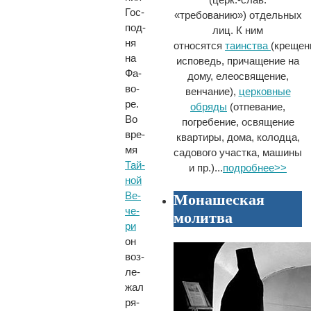
Гос­
«требованию») отдельных
под­
лиц. К ним
ня
относятся
таинства
(крещен
на
исповедь, причащение на
Фа­
дому, елеосвящение,
во­
венчание),
церковные
ре.
обряды
(отпевание,
Во
погребение, освящение
вре­
квартиры, дома, колодца,
мя
садового участка, машины
Тай­
и пр.)...
подробнее>>
ной
Ве­
Монашеская
че­
молитва
ри
он
воз­
ле­
жал
ря­