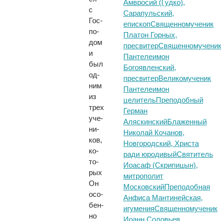
Амвросий (Гудко),
с
Сарапульский,
Гос­
епископ
Священномученик
по­
Платон Горных,
дом
пресвитер
Священномучени
и
Пантелеимон
был
Богоявленский,
од­
пресвитер
Великомученик
ним
Пантелеимон
из
целитель
Преподобный
трех
Герман
уче­
Аляскинский
Блаженный
ни­
Николай Кочанов,
ков,
Новгородский, Христа
ко­
ради юродивый
Святитель
то­
Иоасаф (Скрипицын),
рых
митрополит
Он
Московский
Преподобная
осо­
Анфиса Мантинейская,
бен­
игумения
Священномученик
но
Иоанн Соловьев,