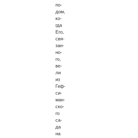
по­
дом,
ко­
гда
Его,
свя­
зан­
но­
го,
ве­
ли
из
Геф­
си­
ман­
ско­
го
са­
да
на