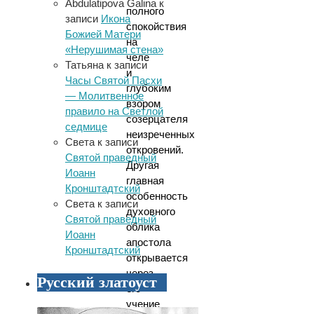
Abdulatipova Galina
к
полного
записи
Икона
спокойствия
Божией Матери
на
«Нерушимая стена»
челе
Татьяна
к записи
и
Часы Святой Пасхи
глубоким
— Молитвенное
взором
правило на Светлой
созерцателя
седмице
неизреченных
Света
к записи
откровений.
Святой праведный
Другая
Иоанн
главная
Кронштадтский
особенность
Света
к записи
духовного
Святой праведный
облика
Иоанн
апостола
Кронштадтский
открывается
через
Русский златоуст
его
учение