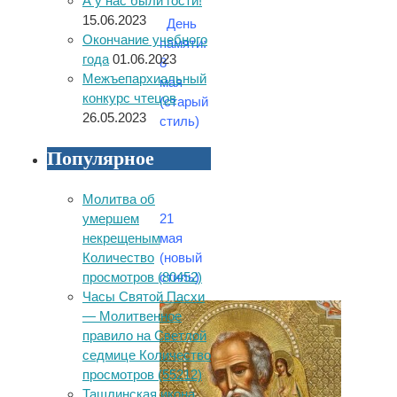
А у нас были гости!
15.06.2023
День
Окончание учебного
памяти:
года
01.06.2023
8
Межъепархиальный
мая
конкурс чтецов
(старый
26.05.2023
стиль)
Популярное
Молитва об
умершем
21
некрещеным
мая
Количество
(новый
просмотров (80452)
стиль)
Часы Святой Пасхи
— Молитвенное
правило на Светлой
седмице Количество
просмотров (55212)
Ташлинская икона