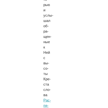
рью
и
услы­
шал
об­
ра­
щен­
ные
к
Ней
с
вы­
со­
ты
Кре­
ста
сло­
ва
Рас­
пя­