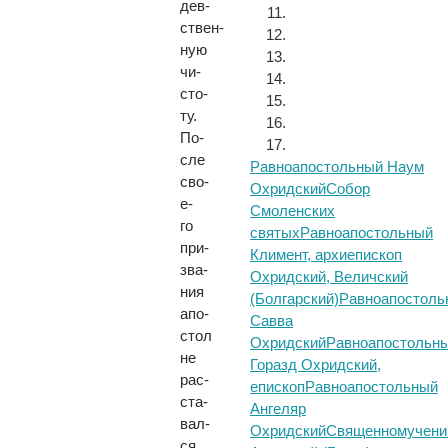
дев­
ствен­
ную
чи­
сто­
ту.
По­
сле
Равноапостольный Наум
сво­
Охридский
Собор
е­
Смоленских
го
святых
Равноапостольный
при­
Климент, архиепископ
зва­
Охридский, Величский
ния
(Болгарский)
Равноапостоль
апо­
Савва
стол
Охридский
Равноапостольн
не
Горазд Охридский,
рас­
епископ
Равноапостольный
ста­
Ангеляр
вал­
Охридский
Священномучени
ся