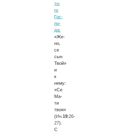
то­
го
Гос­
по­
да:
«Же­
но,
се
сын
Твой»
и
к
нему:
«Се
Ма­
ти
твоя»
(
Ин.
19
:26-
27
).
С