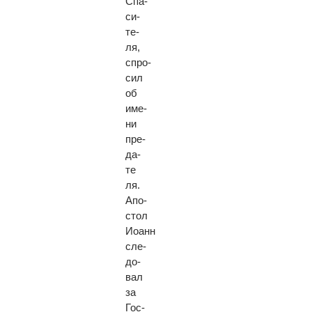
Спа­
си­
те­
ля,
спро­
сил
об
име­
ни
пре­
да­
те­
ля.
Апо­
стол
Иоанн
сле­
до­
вал
за
Гос­